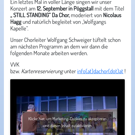
Ein letztes Mal in voller Länge singen wir unser
Konzert am
12. September in Pöggstall
mit dem Titel
„ STILL STANDING“ Da Chor,
moderiert von
Nicolaus
Hagg
und natürlich begleitet von „Wolfgangs
Kapelle“.
Unser Chorleiter Wolfgang Schweiger tüftelt schon
am nächsten Programm an dem wir dann die
folgenden Monate arbeiten werden.
VVK
bzw.
Kartenreservierung
unter
info(at)dachor(dot)at
!
Klicke hier, um Marketing-Cookies zu akzeptieren
und diesen Inhalt zu aktivieren