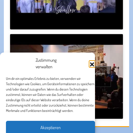
Zustimmung
verwalten
Klicke hier, um Marketing-Cookies zu akzeptieren
Um dir ein optimales Erlebnis zu bieten, verwenden wir
und diesen Inhalt zu aktivieren
Technologien wie Cookies, um Geräteinformationen zu speichern
und/oder darauf zuzugreifen. Wenn du diesen Technologien
zustimmst, können wir Daten wie das Surfverhalten oder
eindeutige IDs auf dieser Website verarbeiten. Wenn du deine
Zustimmung nicht erteilst oder zurückziehst, können bestimmte
Merkmale und Funktionen beeinträchtigt werden.
Akzeptieren